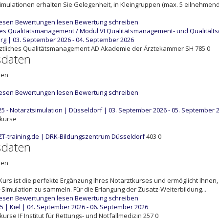
imulationen erhalten Sie Gelegenheit, in Kleingruppen (max. 5 eilnehmend
lesen
Bewertungen lesen
Bewertung schreiben
ches Qualitätsmanagement / Modul VI Qualitätsmanagement- und Qualitäl
g | 03. September 2026 - 04. September 2026
ztliches Qualitätsmanagement
AD
Akademie der Ärztekammer SH
785
0
sdaten
ren
lesen
Bewertungen lesen
Bewertung schreiben
5 - Notarztsimulation | Düsseldorf | 03. September 2026 - 05. September 
tkurse
T-training.de | DRK-Bildungszentrum Düsseldorf
403
0
sdaten
ren
Kurs ist die perfekte Ergänzung Ihres Notarztkurses und ermöglicht Ihnen
-Simulation zu sammeln. Für die Erlangung der Zusatz-Weiterbildung...
lesen
Bewertungen lesen
Bewertung schreiben
 | Kiel | 04. September 2026 - 06. September 2026
tkurse
IF
Institut für Rettungs- und Notfallmedizin
257
0