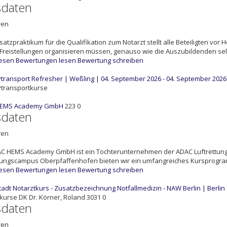
sdaten
ren
satzpraktikum für die Qualifikation zum Notarzt stellt alle Beteiligten vo
 Freistellungen organisieren müssen, genauso wie die Auszubildenden selbst, 
lesen
Bewertungen lesen
Bewertung schreiben
vtransport Refresher | Weßling | 04. September 2026 - 04. September 2026
vtransportkurse
HEMS Academy GmbH
223
0
sdaten
ren
AC HEMS Academy GmbH ist ein Tochterunternehmen der ADAC Luftrettun
tungscampus Oberpfaffenhofen bieten wir ein umfangreiches Kursprogramm
lesen
Bewertungen lesen
Bewertung schreiben
adt Notarztkurs - Zusatzbezeichnung Notfallmedizin - NAW Berlin | Berlin
tkurse
DK
Dr. Körner, Roland
3031
0
sdaten
ren