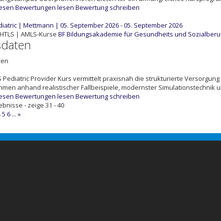
lesen
Bewertungen lesen
Bewertung schreiben
diatric | Mettmann | 05. September 2026 - 05. September 2026
PHTLS | AMLS-Kurse
BF
Bildungsakademie für Gesundheits und Sozialber
sdaten
ren
S Pediatric Provider Kurs vermittelt praxisnah die strukturierte Versorgung
en anhand realistischer Fallbeispiele, modernster Simulationstechnik u
lesen
Bewertungen lesen
Bewertung schreiben
ebnisse - zeige 31 - 40
4
5
6
...
»