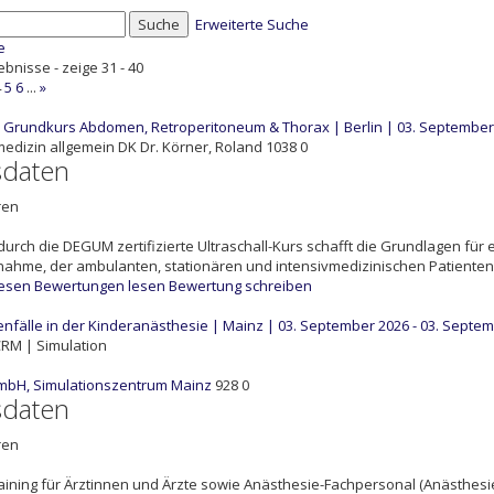
Suche
Erweiterte Suche
e
ebnisse - zeige 31 - 40
4
5
6
...
»
rundkurs Abdomen, Retroperitoneum & Thorax | Berlin | 03. September 
medizin allgemein
DK
Dr. Körner, Roland
1038
0
sdaten
ren
durch die DEGUM zertifizierte Ultraschall-Kurs schafft die Grundlagen fü
ahme, der ambulanten, stationären und intensivmedizinischen Patientenv
lesen
Bewertungen lesen
Bewertung schreiben
nfälle in der Kinderanästhesie | Mainz | 03. September 2026 - 03. Septe
RM | Simulation
mbH, Simulationszentrum Mainz
928
0
sdaten
ren
ining für Ärztinnen und Ärzte sowie Anästhesie-Fachpersonal (Anästhesie-