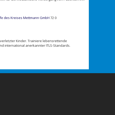
ufe des Kreises Mettmann GmbH
72
0
 verletzter Kinder. Trainiere lebensrettende
nd international anerkannter ITLS-Standards.