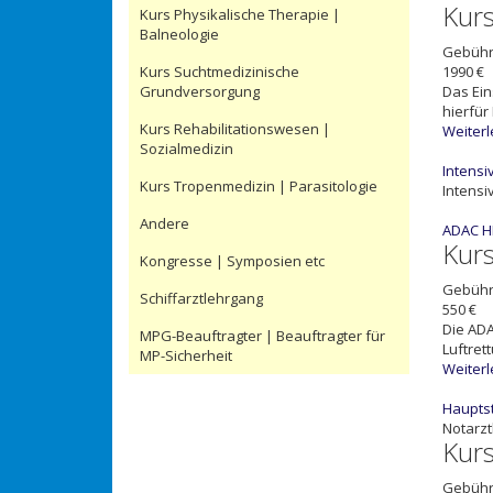
Kur
Kurs Physikalische Therapie |
Balneologie
Gebüh
Kurs Suchtmedizinische
1990 €
Grundversorgung
Das Ein
hierfür
Kurs Rehabilitationswesen |
Weiter
Sozialmedizin
Intensi
Kurs Tropenmedizin | Parasitologie
Intensi
Andere
ADAC 
Kur
Kongresse | Symposien etc
Gebüh
Schiffarztlehrgang
550 €
Die AD
MPG-Beauftragter | Beauftragter für
Luftret
MP-Sicherheit
Weiter
Hauptst
Notarz
Kur
Gebüh