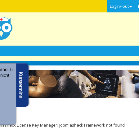
Login/-out
türlich
Kurstermine
 nicht
e -
ler
mlashack License Key Manager] Joomlashack Framework not found