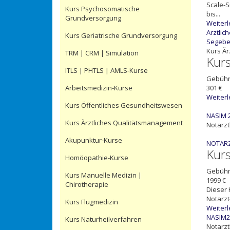
Scale-S
Kurs Psychosomatische
bis...
Grundversorgung
Weiter
Ärztli
Kurs Geriatrische Grundversorgung
Segeber
Kurs Är
TRM | CRM | Simulation
Kur
ITLS | PHTLS | AMLS-Kurse
Gebüh
Arbeitsmedizin-Kurse
301 €
Weiter
Kurs Öffentliches Gesundheitswesen
NASIM 2
Kurs Ärztliches Qualitätsmanagement
Notarz
Akupunktur-Kurse
NOTARZ
Kur
Homöopathie-Kurse
Gebüh
Kurs Manuelle Medizin |
1999 €
Chirotherapie
Dieser 
Notarzt
Kurs Flugmedizin
Weiter
NASIM25
Kurs Naturheilverfahren
Notarz