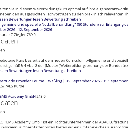
eiten Sie in diesem Weiterbildungskurs optimal auf Ihre eigenverantwortli
neben den ausgesuchten Fachvorträgen zu den präklinisch relevanten Th
lesen
Bewertungen lesen
Bewertung schreiben
llgemeine und spezielle Notfallbehandlung" (80 Stunden) zur Erlangung de
er 2026 - 12. September 2026
tkurse
Z
Ziegler
769
0
sdaten
ren
ebotene Kurs basiert auf dem neuen Curriculum „Allgemeine und spezie
d ist gemäß § 4 Abs. 8 der (Muster-)Weiterbildungsordnung der Bundesä
lesen
Bewertungen lesen
Bewertung schreiben
artCode Provider Course | Weßling | 05. September 2026 - 05. September
LS/PALS Kurse
HEMS Academy GmbH
213
0
sdaten
ren
AC HEMS Academy GmbH ist ein Tochterunternehmen der ADAC Luftrettun
tungscampus Oberpfaffenhofen bieten wir ein umfangreiches Kursprogramm