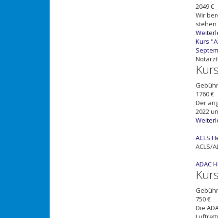
2049 €
Wir ber
stehen 
Weiter
Kurs "A
Septemb
Notarz
Kur
Gebüh
1760 €
Der ang
2022 un
Weiter
ACLS He
ACLS/A
ADAC 
Kur
Gebüh
750 €
Die AD
Luftret