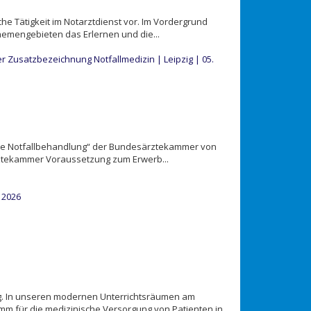
che Tätigkeit im Notarztdienst vor. Im Vordergrund
emengebieten das Erlernen und die...
r Zusatzbezeichnung Notfallmedizin | Leipzig | 05.
lle Notfallbehandlung“ der Bundesärztekammer von
rztekammer Voraussetzung zum Erwerb...
 2026
g. In unseren modernen Unterrichtsräumen am
 für die medizinische Versorgung von Patienten in...