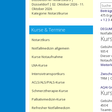
Düsseldorf | 02. Oktober 2026 - 11.
Oktober 2026
Beiträg
Kategorie:
Notarztkurse
475 Erg
«
1
2
3
DEGUM G
Kurse & Termine
Notfall
Kur
Notarztkurs
Gebüh
Notfallmedizin allgemein
935 €
Dieser 
Kurse Notaufnahme
Notaufn
Weiter
LNA-Kurse
Intensivtransportkurs
Zwische
TRM | C
ACLS/ALS/PALS-Kurse
AQAI G
Schmerztherapie-Kurse
Kur
Palliativmedizin-Kurse
Gebüh
450 €
Refresher Notfallmedizin
Teamtra