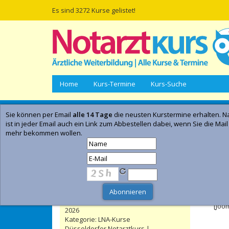
Es sind 3272 Kurse gelistet!
Home
Kurs-Termine
Kurs-Suche
Sie können per Email
alle 14 Tage
die neusten Kurstermine erhalten. Na
Empfohlene Kurse | Anzeige
ist in jeder Email auch ein Link zum Abbestellen dabei, wenn Sie die Mail
mehr bekommen wollen.
Telenotarztkurs: Curriculärer Kurs |
Düsseldorf | 24. November 2026 - 06.
Dezember 2026
- Anzeig
Kategorie:
Notarztkurse
Leitender Notarzt - LNA / Orgl Kurs
Feh
Online-Präsenzseminar | Düsseldorf
| 19. September 2026 - 27. September
[Joo
2026
Kategorie:
LNA-Kurse
Düsseldorfer Notarztkurs |