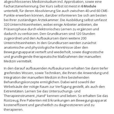
abgeschlossenes Medizinstudium incl. Approbation, sowie eine
Facharztanerkennung. Der Kurs selbst ist meist in
6 Module
unterteilt, für deren Absolvierung Sie auch zwischen 40 und 60 CME-
Punkte erwerben können, darüber informieren Sie sich am besten
bei Ihrer zuständigen Ärztekammer. Die Ausbildung selbst umfasst
320 Unterrichtseinheiten, wobei einige Anbieter anbieten, die
Präsenzphase durch elektronisches Lernen zu ergänzen und
dadurch zu verkürzen. Den Grundkursen sind 120 Stunden
zugeordnet und den Aufbaukursen dann weitere 200
Unterrichtseinheiten. In den Grundkursen werden zunächst
anatomische und physiologische Kenntnisse über den
Bewegungsapparat vertieft und wiederholt, sowie diagnostische
und grundlegende therapeutische Maßnahmen der manuellen
Medizin vermittelt.
In den darauf aufbauenden Aufbaukursen erhalten Sie dann tiefer
greifendes Wissen, sowie Techniken, die Ihnen die Anwendung und
Integration der manuellen Medizin in Ihre bestehenden
Behandlungskonzepte ermöglichen. Dabei wird sowohl der
Wirbelsäule der nötige Raum zur Verfügung gestellt, als auch den
Extremitäten. Lernen Sie das Untersuchungs- und
Therapieinstrument „Hand“ kennen und lieben. So erhalten Sie das
Rüstzeug, Ihre Patienten mit Erkrankungen am Bewegungsapparat
kosteneffizient und ganzheitlich zu diagnostizieren und zu
therapieren.