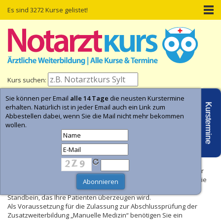
Es sind 3272 Kurse gelistet!
Kurs suchen:
Sie können per Email
alle 14 Tage
die neusten Kurstermine
Home
Kurs-Termine
Kurs-Suche
Kurstermine
erhalten. Natürlich ist in jeder Email auch ein Link zum
Abbestellen dabei, wenn Sie die Mail nicht mehr bekommen
wollen.
Kurs Manuelle Medizin
In Zeiten, in denen Wellness Hochkonjunktur hat, können Sie als
Arzt/Ärztin mit der
Zusatzbezeichnung „Manuelle Medizin“
sehr
viel mehr erreichen, als nur Patienten an Ihre Praxis zu binden. Sie
erweitern Ihr Praxisangebot um ein wichtiges therapeutisches
Standbein, das Ihre Patienten überzeugen wird.
Als Voraussetzung für die Zulassung zur Abschlussprüfung der
Zusatzweiterbildung „Manuelle Medizin“ benötigen Sie ein