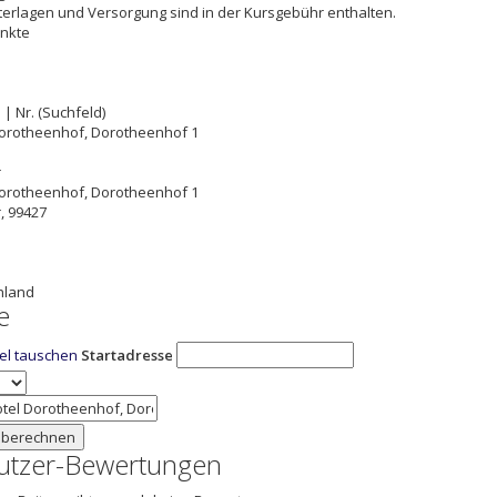
erlagen und Versorgung sind in der Kursgebühr enthalten.
nkte
 | Nr. (Suchfeld)
Dorotheenhof, Dorotheenhof 1
r
Dorotheenhof, Dorotheenhof 1
r
,
99427
hland
e
iel tauschen
Startadresse
 berechnen
utzer-Bewertungen