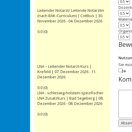
Dozent
Leitender Notarzt/ Leitende Notärztin
(nach BÄK-Curriculum) | Cottbus | 30.
Materia
November 2026 - 04. Dezember 2026
Organi
0.0
(
0
)
Bew
Nutzu
Sie mü
LNA – Leitender Notarzt-Kurs |
Ja
Krefeld | 07. Dezember 2026 - 11.
Dezember 2026
Kom
0.0
(
0
)
LNA - schleswig-holstein-spezifischer
LNA Zusatzkurs | Bad Segeberg | 08.
Dezember 2026 - 08. Dezember 2026
0.0
(
0
)
Abse