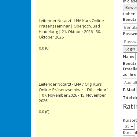
In dies
Bewer
Haben 
Benut
Leitender Notarzt - LNA Kurs Online-
Präsenzseminar | Oberjoch, Bad
Hindelang | 21. Oktober 2026 - 30.
Passwo
Oktober 2026
0.0
(
0
)
Login
Name
Benut
Erstell
zu Ihr
Leitender Notarzt - LNA / Orgl Kurs
Online-Präsenzseminar | Düsseldorf
E-Mail
| 07. November 2026 - 15. November
Titel 
2026
Rati
0.0
(
0
)
Kursort
Kurs-In