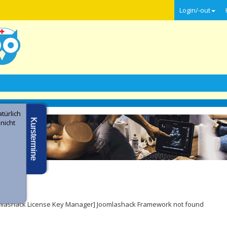
Login/-out
türlich
Kurstermine
 nicht
e -
ler
mlashack License Key Manager] Joomlashack Framework not found