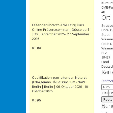
Kursunt
CME-Pu
40
Ort
Leitender Notarzt - LNA / Orgl Kurs
Strasse
Online-Präsenzseminar | Düsseldorf
Hotel 
| 19. September 2026 - 27. September
Stadt
2026
Weima
Hotel 
0.0
(
0
)
Weima
PLZ
99427
Land
Deutsc
Kart
Qualifikation zum leitenden Notarzt
Start/Z
(LNA) gemäß BÄK-Curriculum - NAW
Berlin | Berlin | 06. Oktober 2026 - 10.
Oktober 2026
Ziel
Route
0.0
(
0
)
Ben