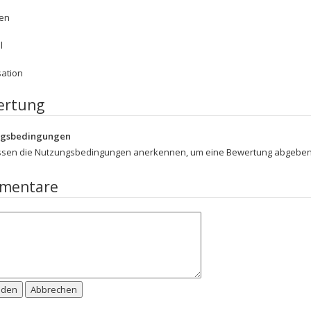
en
l
sation
ertung
ngsbedingungen
ssen die Nutzungsbedingungen anerkennen, um eine Bewertung abgeben
mentare
nden
Abbrechen