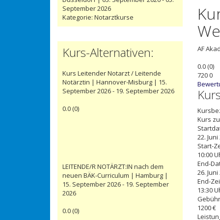
Ku
September 2026
Kategorie:
Notarztkurse
Wei
Kurs-Alternativen:
AF
Akad
0.0
(
0
)
Kurs Leitender Notarzt / Leitende
720
0
Notärztin | Hannover-Misburg | 15.
Bewert
September 2026 - 19. September 2026
Kur
0.0
(
0
)
Kursbe
Kurs zu
Startd
22. Juni
Start-Ze
10:00 U
End-Da
LEITENDE/R NOTÄRZT:IN nach dem
26. Juni
neuen BÄK-Curriculum | Hamburg |
End-Zei
15. September 2026 - 19. September
13:30 U
2026
Gebüh
1200 €
0.0
(
0
)
Leistun