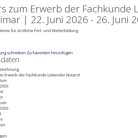
rs zum Erwerb der Fachkunde L
mar | 22. Juni 2026 - 26. Juni 
emie für ärztliche Fort- und Weiterbildung
ung schreiben
Zu Favoriten hinzufügen
sdaten
zeichnung
m Erwerb der Fachkunde Leitender Notarzt
atum
 2026
it
hr
tum
 2026
t
hr
ren
gen: