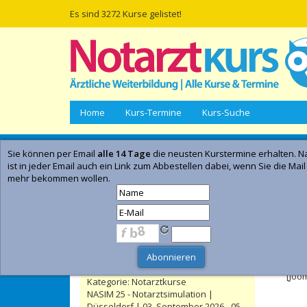
Es sind 3272 Kurse gelistet!
Home
Kurs-Termine
Kurs-Suche
Sie können per Email
alle 14 Tage
die neusten Kurstermine erhalten. Na
Empfohlene Kurse | Anzeige
ist in jeder Email auch ein Link zum Abbestellen dabei, wenn Sie die Mail
mehr bekommen wollen.
TRM Masterclass - Präsenzseminar |
Düsseldorf | 13. November 2026 - 15.
November 2026
- Anzeig
Kategorie:
TRM | CRM | Simulation
Düsseldorfer Notarztkurs |
Feh
Düsseldorf | 02. Oktober 2026 - 11.
Oktober 2026
[Joo
Kategorie:
Notarztkurse
NASIM 25 - Notarztsimulation |
Düsseldorf | 03. September 2026 - 05.