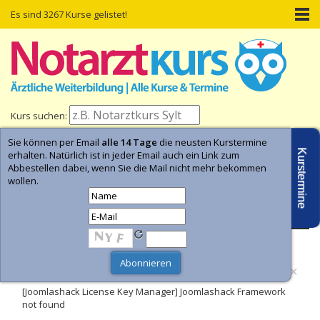
Es sind 3267 Kurse gelistet!
Kurs suchen:
Sie können per Email
alle 14 Tage
die neusten Kurstermine
Home
Kurs-Termine
Kurs-Suche
Kurstermine
erhalten. Natürlich ist in jeder Email auch ein Link zum
Abbestellen dabei, wenn Sie die Mail nicht mehr bekommen
wollen.
- Anzeige -
×
Fehler
[Joomlashack License Key Manager] Joomlashack Framework
not found