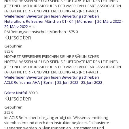
NOTFALLWISSEN AUF UND SEIEN SIE UPTODATE MIT DEN LEITLINIEN
JETZT NEU: MIT KURSMODULEN DER AMERICAN-HEART-ASSOCIATION
(AHA) IHRE FORT- UND WEITERBILDUNG ALS (NOT-)ARZT...
Weiterlesen
Bewertungen lesen
Bewertung schreiben
Notarztkurs Refresher München C1 - C4 | München | 26. März 2022 -
29. März 2022
Hot
RM
Rettungsdienstschule München
1575
0
Kursdaten
Gebühren
995 €
NOTARZT REFRESHER FRISCHEN SIE IHR PRÄKLINISCHES
NOTFALLWISSEN AUF UND SEIEN SIE UPTODATE MIT DEN LEITLINIEN
JETZT NEU: MIT KURSMODULEN DER AMERICAN-HEART-ASSOCIATION
(AHA) IHRE FORT- UND WEITERBILDUNG ALS (NOT-)ARZT...
Weiterlesen
Bewertungen lesen
Bewertung schreiben
ACLS Refresher AHA | Berlin | 25. Juni 2022 - 25. Juni 2022
Faktor Notfall
890
0
Kursdaten
Gebühren
295 €
Im ACLS Refresher Lehrgang erfolgt die Wissensvermittlung
videobasiert und durch den Instruktor begleitet. Fallbasierte
Szenarien werden in Kleingruppen an Lernstationen und