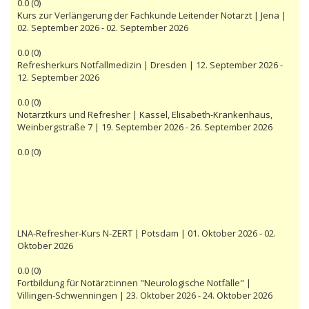
0.0
(
0
)
Kurs zur Verlängerung der Fachkunde Leitender Notarzt | Jena |
02. September 2026 - 02. September 2026
0.0
(
0
)
Refresherkurs Notfallmedizin | Dresden | 12. September 2026 -
12. September 2026
0.0
(
0
)
Notarztkurs und Refresher | Kassel, Elisabeth-Krankenhaus,
Weinbergstraße 7 | 19. September 2026 - 26. September 2026
0.0
(
0
)
LNA-Refresher-Kurs N-ZERT | Potsdam | 01. Oktober 2026 - 02.
Oktober 2026
0.0
(
0
)
Fortbildung für Notärzt:innen "Neurologische Notfälle" |
Villingen-Schwenningen | 23. Oktober 2026 - 24. Oktober 2026