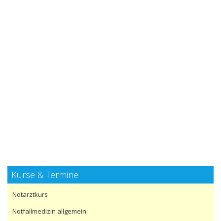
Kurse & Termine
Notarztkurs
Notfallmedizin allgemein