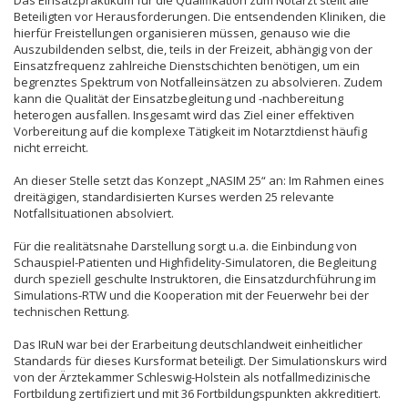
Beteiligten vor Herausforderungen. Die entsendenden Kliniken, die
hierfür Freistellungen organisieren müssen, genauso wie die
Auszubildenden selbst, die, teils in der Freizeit, abhängig von der
Einsatzfrequenz zahlreiche Dienstschichten benötigen, um ein
begrenztes Spektrum von Notfalleinsätzen zu absolvieren. Zudem
kann die Qualität der Einsatzbegleitung und -nachbereitung
heterogen ausfallen. Insgesamt wird das Ziel einer effektiven
Vorbereitung auf die komplexe Tätigkeit im Notarztdienst häufig
nicht erreicht.
An dieser Stelle setzt das Konzept „NASIM 25“ an: Im Rahmen eines
dreitägigen, standardisierten Kurses werden 25 relevante
Notfallsituationen absolviert.
Für die realitätsnahe Darstellung sorgt u.a. die Einbindung von
Schauspiel-Patienten und Highfidelity-Simulatoren, die Begleitung
durch speziell geschulte Instruktoren, die Einsatzdurchführung im
Simulations-RTW und die Kooperation mit der Feuerwehr bei der
technischen Rettung.
Das IRuN war bei der Erarbeitung deutschlandweit einheitlicher
Standards für dieses Kursformat beteiligt. Der Simulationskurs wird
von der Ärztekammer Schleswig-Holstein als notfallmedizinische
Fortbildung zertifiziert und mit 36 Fortbildungspunkten akkreditiert.