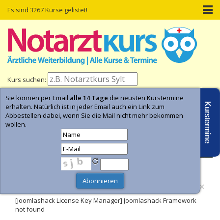
Es sind 3267 Kurse gelistet!
Kurs suchen:
Sie können per Email
alle 14 Tage
die neusten Kurstermine
Home
Kurs-Termine
Kurs-Suche
Kurstermine
erhalten. Natürlich ist in jeder Email auch ein Link zum
Abbestellen dabei, wenn Sie die Mail nicht mehr bekommen
wollen.
- Anzeige -
×
Fehler
[Joomlashack License Key Manager] Joomlashack Framework
not found