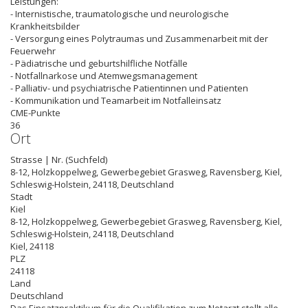
Leistungen:
- Internistische, traumatologische und neurologische
Krankheitsbilder
- Versorgung eines Polytraumas und Zusammenarbeit mit der
Feuerwehr
- Pädiatrische und geburtshilfliche Notfälle
- Notfallnarkose und Atemwegsmanagement
- Palliativ- und psychiatrische Patientinnen und Patienten
- Kommunikation und Teamarbeit im Notfalleinsatz
CME-Punkte
36
Ort
Strasse | Nr. (Suchfeld)
8-12, Holzkoppelweg, Gewerbegebiet Grasweg, Ravensberg, Kiel,
Schleswig-Holstein, 24118, Deutschland
Stadt
Kiel
8-12, Holzkoppelweg, Gewerbegebiet Grasweg, Ravensberg, Kiel,
Schleswig-Holstein, 24118, Deutschland
Kiel
,
24118
PLZ
24118
Land
Deutschland
Das Einsatzpraktikum für die Qualifikation zum Notarzt stellt alle