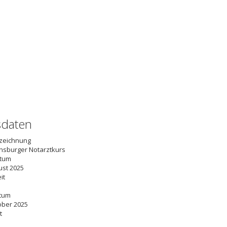
sdaten
zeichnung
nsburger Notarztkurs
atum
ust 2025
it
tum
ober 2025
t