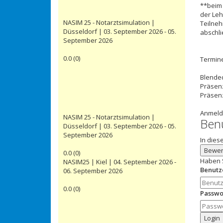
**beim 
der Leh
NASIM 25 - Notarztsimulation |
Teilneh
Düsseldorf | 03. September 2026 - 05.
abschli
September 2026
0.0
(
0
)
Termin
Blended
Präsenz
Präsenz
Anmeldu
NASIM 25 - Notarztsimulation |
Ben
Düsseldorf | 03. September 2026 - 05.
September 2026
In dies
Bewer
0.0
(
0
)
Haben 
NASIM25 | Kiel | 04. September 2026 -
Benut
06. September 2026
0.0
(
0
)
Passwo
Login