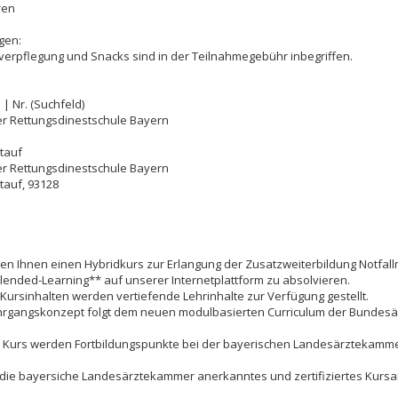
ren
gen:
verpflegung und Snacks sind in der Teilnahmegebühr inbegriffen.
 | Nr. (Suchfeld)
r Rettungsdinestschule Bayern
tauf
r Rettungsdinestschule Bayern
tauf
,
93128
ten Ihnen einen Hybridkurs zur Erlangung der Zusatzweiterbildung Notfall
lended-Learning** auf unserer Internetplattform zu absolvieren.
Kursinhalten werden vertiefende Lehrinhalte zur Verfügung gestellt.
hrgangskonzept folgt dem neuen modulbasierten Curriculum der Bundes
 Kurs werden Fortbildungspunkte bei der bayerischen Landesärztekamme
die bayersiche Landesärztekammer anerkanntes und zertifiziertes Kurs