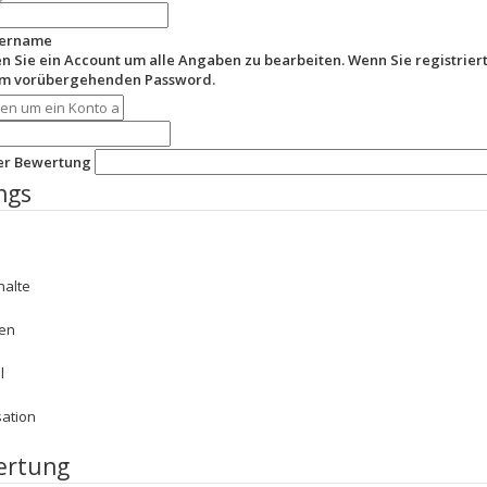
zername
en Sie ein Account um alle Angaben zu bearbeiten. Wenn Sie registriert
em vorübergehenden Password.
der Bewertung
ngs
halte
en
l
sation
ertung