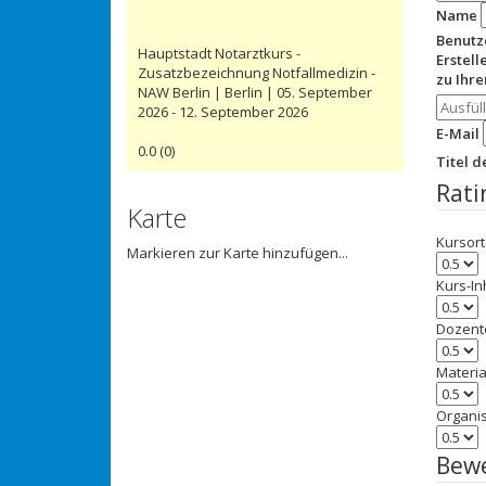
Name
Benut
Hauptstadt Notarztkurs -
Erstell
Zusatzbezeichnung Notfallmedizin -
zu Ihr
NAW Berlin | Berlin | 05. September
2026 - 12. September 2026
E-Mail
0.0
(
0
)
Titel 
Rati
Karte
Kursort
Markieren zur Karte hinzufügen...
Kurs-In
Dozent
Materia
Organi
Bew