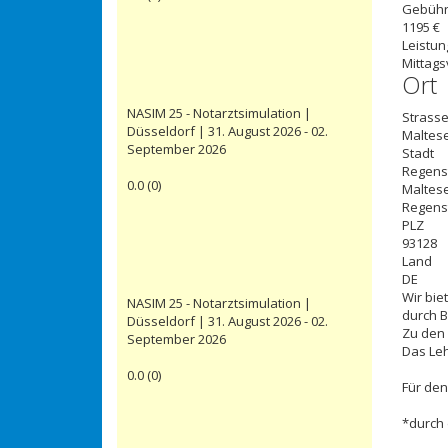
Gebüh
1195 €
Leistun
Mittags
Ort
NASIM 25 - Notarztsimulation |
Strasse
Düsseldorf | 31. August 2026 - 02.
Maltese
September 2026
Stadt
Regens
0.0
(
0
)
Maltese
Regens
PLZ
93128
Land
DE
Wir bie
NASIM 25 - Notarztsimulation |
durch B
Düsseldorf | 31. August 2026 - 02.
Zu den 
September 2026
Das Le
0.0
(
0
)
Für den
*durch 