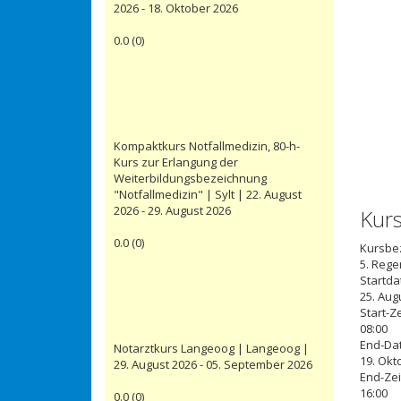
2026 - 18. Oktober 2026
0.0
(
0
)
Kompaktkurs Notfallmedizin, 80-h-
Kurs zur Erlangung der
Weiterbildungsbezeichnung
"Notfallmedizin" | Sylt | 22. August
2026 - 29. August 2026
Kur
0.0
(
0
)
Kursbe
5. Rege
Startd
25. Aug
Start-Ze
08:00
End-Da
Notarztkurs Langeoog | Langeoog |
19. Okt
29. August 2026 - 05. September 2026
End-Zei
16:00
0.0
(
0
)