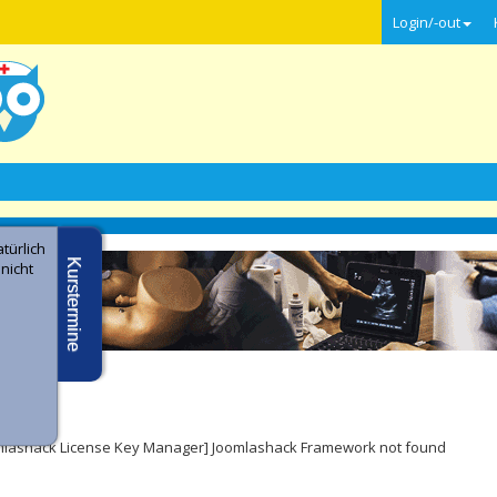
Login/-out
türlich
Kurstermine
 nicht
e -
ler
mlashack License Key Manager] Joomlashack Framework not found