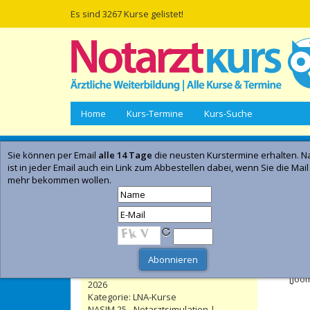
Es sind 3267 Kurse gelistet!
Home
Kurs-Termine
Kurs-Suche
Sie können per Email
alle 14 Tage
die neusten Kurstermine erhalten. Na
Empfohlene Kurse | Anzeige
ist in jeder Email auch ein Link zum Abbestellen dabei, wenn Sie die Mail
mehr bekommen wollen.
NASIM 25 - Notarztsimulation |
Düsseldorf | 23. November 2026 - 25.
November 2026
- Anzeig
Kategorie:
Notarztkurse
Leitender Notarzt - LNA / Orgl Kurs
Feh
Online-Präsenzseminar | Düsseldorf
| 19. September 2026 - 27. September
[Joo
2026
Kategorie:
LNA-Kurse
NASIM 25 - Notarztsimulation |