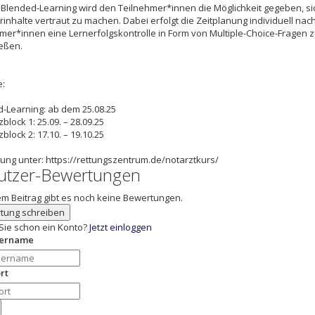
Blended-Learning wird den Teilnehmer*innen die Möglichkeit gegeben, s
rinhalte vertraut zu machen. Dabei erfolgt die Zeitplanung individuell 
mer*innen eine Lernerfolgskontrolle in Form von Multiple-Choice-Fragen 
eßen.
e:
-Learning: ab dem 25.08.25
block 1: 25.09. – 28.09.25
block 2: 17.10. – 19.10.25
ng unter: https://rettungszentrum.de/notarztkurs/
utzer-Bewertungen
em Beitrag gibt es noch keine Bewertungen.
tung schreiben
Sie schon ein Konto?
Jetzt einloggen
zername
rt