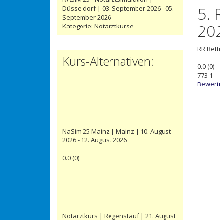
5. 
Düsseldorf | 03. September 2026 - 05.
September 2026
202
Kategorie:
Notarztkurse
RR
Ret
Kurs-Alternativen:
0.0
(
0
)
773
1
Bewert
NaSim 25 Mainz | Mainz | 10. August
2026 - 12. August 2026
0.0
(
0
)
Notarztkurs | Regenstauf | 21. August